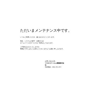
ただいまメンテナンス中です。
いつもご利用いただき、誠にありがとうございます。
現在、システムの保守・点検のため
ホームページのサービスを一時停止しております。
ご不便をおかけいたしますが、
再開まで今しばらくお待ちくださいますようお願い申し上げます。
お問い合わせ先
ツキオカフィルム製薬株式会
社
代表電話：058-370-2911